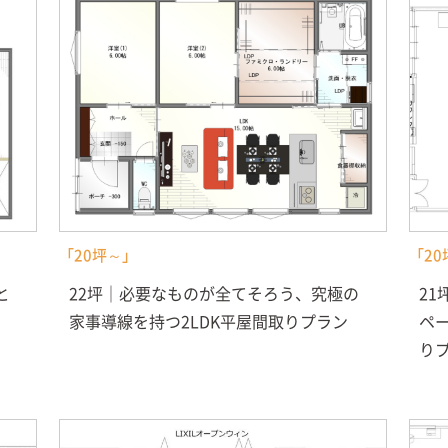
「20坪～」
「20
と
22坪｜必要なものが全てそろう、究極の
2
家事導線を持つ2LDK平屋間取りプラン
ペ
り