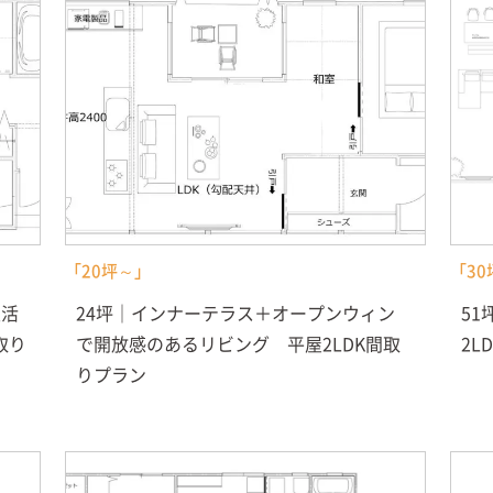
「20坪～」
「30
生活
24坪｜インナーテラス＋オープンウィン
5
取り
で開放感のあるリビング 平屋2LDK間取
2
りプラン