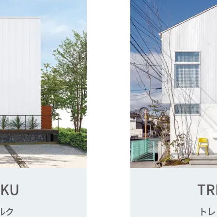
LKU
TR
ルク
トレ