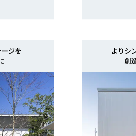
テージを
よりシ
に
創